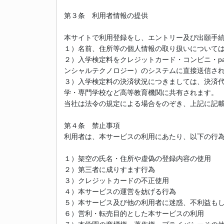
第３条 利用者情報の提供
本サイトで利用登録をし、エントリー及び出願手
１）名前、住所等の個人情報の取り扱いについて
２）入学検定料をクレジットカード・コンビニ・pa
ンシャルテクノロジー）のシステムに直接送信さ
３）入学検定料の決済状況につきましては、決済代
学・専門学校など高等教育機関に共有されます。
当社は法令の規定による場合をのぞき、上記に記
第４条 禁止事項
利用者は、本サービスの利用にあたり、以下の行
１）架空の氏名・住所や虚偽の登録内容の使用
２）第三者に成りすます行為
３）クレジットカードの不正使用
４）本サービスの運営を妨げる行為
５）本サービス及び他の利用者に迷惑、不利益も
６）営利・転売目的とした本サービスの利用