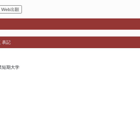
Web出願
く表記
業短期大学