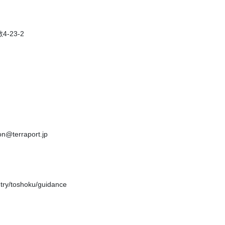
-23-2
on@terraport.jp
ntry/toshoku/guidance