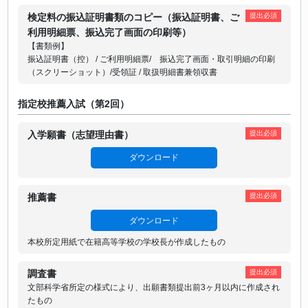
検定料の振込証明書類のコピー（振込証明書、ご
提出必須
利用明細票、振込完了画面の印刷等）
【書類例】
振込証明書（控） / ご利用明細票/ 振込完了画面・取引明細の印刷
（スクリーショット）/受領証 / 取扱明細書兼領収書
指定校推薦入試（第2回）
入学願書（志望理由書）
提出必須
ダウンロード
推薦書
提出必須
ダウンロード
本校所定用紙で在籍高等学校の学校長が作成したもの
調査書
提出必須
文部科学省所定の様式により、出願書類提出前3ヶ月以内に作成され
たもの