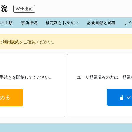
学院
Web出願
願の手順
事前準備
検定料とお支払い
必要書類と郵送
よ
と
利用規約
をご確認ください。
手続きを開始してください。
ユーザ登録済みの方は、登録
マ
める